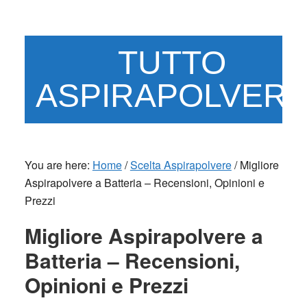
Skip
Skip
to
to
main
primary
TUTTO
content
sidebar
ASPIRAPOLVER
You are here:
Home
/
Scelta Aspirapolvere
/
Migliore
Aspirapolvere a Batteria – Recensioni, Opinioni e
Prezzi
Migliore Aspirapolvere a
Batteria – Recensioni,
Opinioni e Prezzi