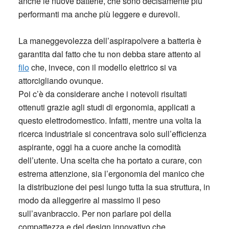
anche le nuove batterie, che sono decisamente più
performanti ma anche più leggere e durevoli.
La maneggevolezza dell’aspirapolvere a batteria è
garantita dal fatto che tu non debba stare attento al
filo
che, invece, con il modello elettrico si va
attorcigliando ovunque.
Poi c’è da considerare anche i notevoli risultati
ottenuti grazie agli studi di ergonomia, applicati a
questo elettrodomestico. Infatti, mentre una volta la
ricerca industriale si concentrava solo sull’efficienza
aspirante, oggi ha a cuore anche la comodità
dell’utente. Una scelta che ha portato a curare, con
estrema attenzione, sia l’ergonomia del manico che
la distribuzione dei pesi lungo tutta la sua struttura, in
modo da alleggerire al massimo il peso
sull’avanbraccio. Per non parlare poi della
compattezza e del design innovativo che