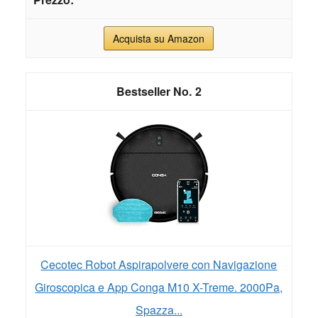
Acquista su Amazon
2
Cecotec Robot Aspirapolvere con Navigazione
Giroscopica e App Conga M10 X-Treme. 2000Pa,
Spazza...