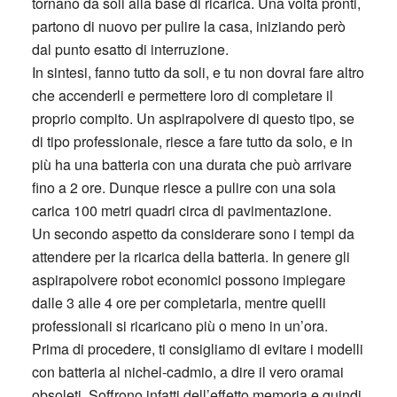
tornano da soli alla base di ricarica. Una volta pronti,
partono di nuovo per pulire la casa, iniziando però
dal punto esatto di interruzione.
In sintesi, fanno tutto da soli, e tu non dovrai fare altro
che accenderli e permettere loro di completare il
proprio compito. Un aspirapolvere di questo tipo, se
di tipo professionale, riesce a fare tutto da solo, e in
più ha una batteria con una durata che può arrivare
fino a 2 ore. Dunque riesce a pulire con una sola
carica 100 metri quadri circa di pavimentazione.
Un secondo aspetto da considerare sono i tempi da
attendere per la ricarica della batteria. In genere gli
aspirapolvere robot economici possono impiegare
dalle 3 alle 4 ore per completarla, mentre quelli
professionali si ricaricano più o meno in un’ora.
Prima di procedere, ti consigliamo di evitare i modelli
con batteria al nichel-cadmio, a dire il vero oramai
obsoleti. Soffrono infatti dell’effetto memoria e quindi