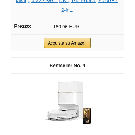
lavaggio X22 SW+ (navigazione laser, 5.000 Pa,
2-in...
159,95 EUR
Acquista su Amazon
4