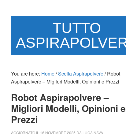
Skip
Skip
to
to
main
primary
TUTTO
content
sidebar
ASPIRAPOLVER
You are here:
Home
/
Scelta Aspirapolvere
/
Robot
Aspirapolvere – Migliori Modelli, Opinioni e Prezzi
Robot Aspirapolvere –
Migliori Modelli, Opinioni e
Prezzi
AGGIORNATO IL
16 NOVEMBRE 2025
DA
LUCA NAVA