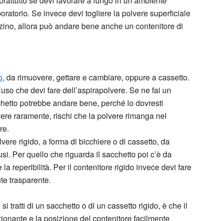
prattutto se devi lavorare a lungo in un ambiente
boratorio. Se invece devi togliere la polvere superficiale
ino, allora può andare bene anche un contenitore di
o
, da rimuovere, gettare e cambiare, oppure a cassetto.
uso che devi fare dell’aspirapolvere. Se ne fai un
acchetto potrebbe andare bene, perché lo dovresti
ere raramente, rischi che la polvere rimanga nel
re.
lvere rigido, a forma di bicchiere o di cassetto, da
si. Per quello che riguarda il sacchetto poi c’è da
la reperibilità. Per il contenitore rigido invece devi fare
te trasparente.
i tratti di un sacchetto o di un cassetto rigido, è che il
onante e la posizione del contenitore facilmente