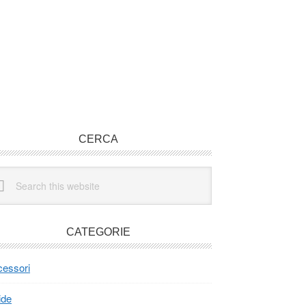
rimary
CERCA
idebar
arch
site
CATEGORIE
essori
ide