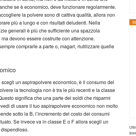
, anche se è economico, deve funzionare regolarmente.
accogliere la polvere sono di cattiva qualità, allora non
are più a lungo e con risultati deludenti. Nella
B
ulizie generali è più che sufficiente una spazzola
a, ma devono essere costruite con attenzione.
 sempre comprarle a parte o, magari, riutilizzare quelle
nomico
o scegli un aspirapolvere economico, è il consumo del
vere la tecnologia non è tra le più recenti e la classe
 Questo significa che una parte dei soldi che risparmi
revedi di usare il tuo aspirapolvere economico non molto
ende sotto la B, l’incremento del costo dei consumi
ato. Se invece va in classe E o F allora scegli un
Ulti
 dispendioso.
Imm