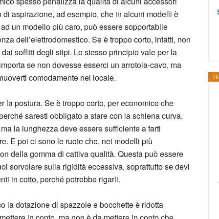
ico spesso penalizza la qualità di alcuni accessori
o di aspirazione, ad esempio, che in alcuni modelli è
tto ad un modello più caro, può essere sopportabile
nza dell’elettrodomestico. Se è troppo corto, infatti, non
ai soffitti degli stipi. Lo stesso principio vale per la
importa se non dovesse esserci un arrotola-cavo, ma
e muoverti comodamente nel locale.
B
 la postura. Se è troppo corto, per economico che
perché saresti obbligato a stare con la schiena curva.
a la lunghezza deve essere sufficiente a farti
. E poi ci sono le ruote che, nei modelli più
con della gomma di cattiva qualità. Questa può essere
i sorvolare sulla rigidità eccessiva, soprattutto se devi
i in cotto, perché potrebbe rigarli.
 la dotazione di spazzole e bocchette è ridotta
 mettere in conto, ma non è da mettere in conto che