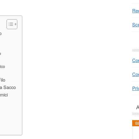
Rec
Sce
o
o
Con
ico
Coo
ilo
za Sacco
Pri
mici
B