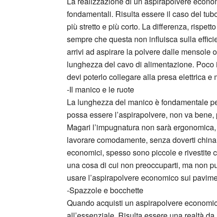
La realizzazione di un aspirapolvere econom
fondamentali. Risulta essere il caso del tub
più stretto e più corto. La differenza, rispe
sempre che questa non influisca sulla efficie
arrivi ad aspirare la polvere dalle mensole o d
lunghezza del cavo di alimentazione. Poco 
devi poterlo collegare alla presa elettrica 
-Il manico e le ruote
La lunghezza del manico è fondamentale per
possa essere l’aspirapolvere, non va bene, 
Magari l’impugnatura non sarà ergonomica, m
lavorare comodamente, senza doverti chinare
economici, spesso sono piccole e rivestite 
una cosa di cui non preoccuparti, ma non puo
usare l’aspirapolvere economico sui paviment
-Spazzole e bocchette
Quando acquisti un aspirapolvere economico
all’essenziale. Risulta essere una realtà da