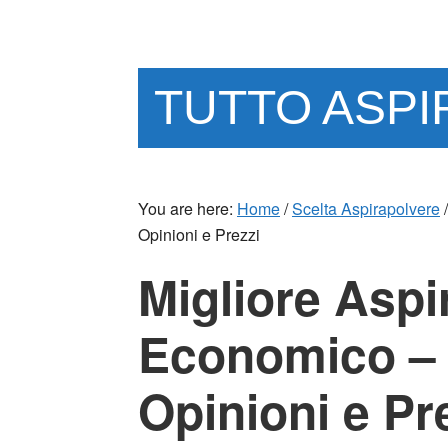
Skip
Skip
to
to
main
primary
content
sidebar
TUTTO ASP
You are here:
Home
/
Scelta Aspirapolvere
/
Opinioni e Prezzi
Migliore Aspi
Economico – 
Opinioni e Pr