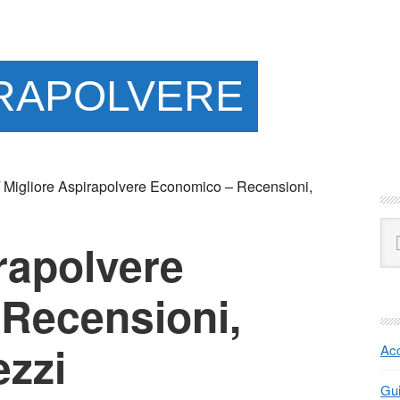
IRAPOLVERE
P
Migliore Aspirapolvere Economico – Recensioni,
S
Se
rapolvere
this
web
Recensioni,
ezzi
Acc
Gu