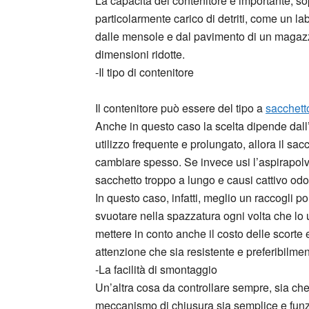
La capacità del contenitore è importante, so
particolarmente carico di detriti, come un la
dalle mensole e dal pavimento di un magazz
dimensioni ridotte.
-Il tipo di contenitore
Il contenitore può essere del tipo a
sacchett
Anche in questo caso la scelta dipende dall’
utilizzo frequente e prolungato, allora il s
cambiare spesso. Se invece usi l’aspirapolv
sacchetto troppo a lungo e causi cattivo odo
In questo caso, infatti, meglio un raccogli po
svuotare nella spazzatura ogni volta che lo u
mettere in conto anche il costo delle scorte e 
attenzione che sia resistente e preferibilmen
-La facilità di smontaggio
Un’altra cosa da controllare sempre, sia che s
meccanismo di chiusura sia semplice e funzi