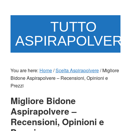
Skip
Skip
to
to
main
primary
TUTTO
content
sidebar
ASPIRAPOLVER
You are here:
Home
/
Scelta Aspirapolvere
/
Migliore
Bidone Aspirapolvere – Recensioni, Opinioni e
Prezzi
Migliore Bidone
Aspirapolvere –
Recensioni, Opinioni e