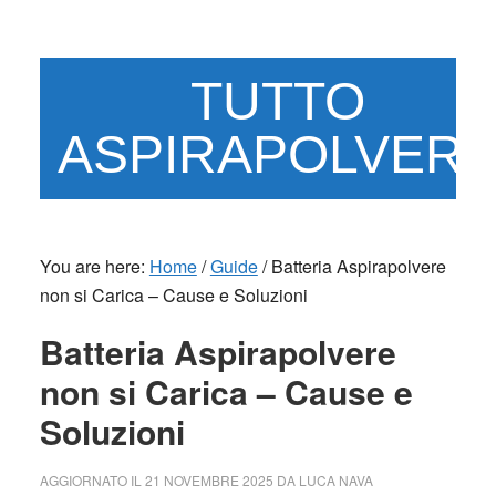
Skip
Skip
to
to
main
primary
TUTTO
content
sidebar
ASPIRAPOLVER
You are here:
Home
/
Guide
/
Batteria Aspirapolvere
non si Carica – Cause e Soluzioni​
Batteria Aspirapolvere
non si Carica – Cause e
Soluzioni​
AGGIORNATO IL
21 NOVEMBRE 2025
DA
LUCA NAVA